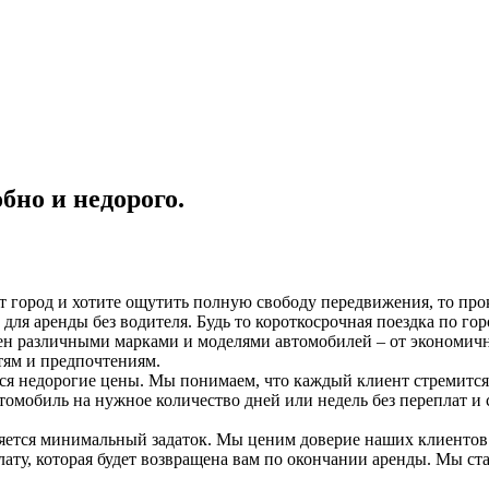
бно и недорого.
 город и хотите ощутить полную свободу передвижения, то прока
ля аренды без водителя. Будь то короткосрочная поездка по гор
лен различными марками и моделями автомобилей – от экономич
тям и предпочтениям.
ся недорогие цены. Мы понимаем, что каждый клиент стремится 
томобиль на нужное количество дней или недель без переплат 
ляется минимальный задаток. Мы ценим доверие наших клиентов и
ату, которая будет возвращена вам по окончании аренды. Мы ст