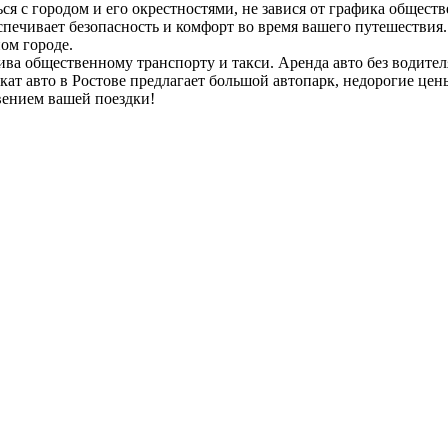
ся с городом и его окрестностями, не завися от графика обществ
еспечивает безопасность и комфорт во время вашего путешестви
ом городе.
атива общественному транспорту и такси. Аренда авто без водит
кат авто в Ростове предлагает большой автопарк, недорогие це
вением вашей поездки!