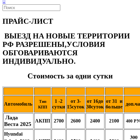
ПРАЙС-ЛИСТ
ВЫЕЗД НА НОВЫЕ ТЕРРИТОРИИ
РФ РАЗРЕШЕНЫ,УСЛОВИЯ
ОБГОВАРИВАЮТСЯ
ИНДИВИДУАЛЬНО.
Стоимость за одни сутки
1
-2
от 3-
от 16до
от 31 и
Тип
Автомобиль
доп.ча
сутки
15суток
30суток
больше
КПП
Лада
AКПП
2700
2600
2400
2100
400 РУ
Веста 2025
Hyundai
300