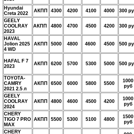
Hyundai
АКПП
4300
4200
4100
4000
300 р
Creta 2022
GEELY
COOLRAY
AКПП
4800
4700
4500
4200
300 р
2023
HAVAL
Jolion 2025
AКПП
5000
4800
4600
4500
500 р
4 WD
HAFAL F 7
AКПП
6200
5700
5300
5000
500 р
2023
TOYOTA-
1000
CAMRY
AКПП
6500
6000
5800
5500
руб
2021 2.5 л
GEELY
1000
COOLRAY
AКПП
4800
4600
4500
4200
руб
2024
CHERY
1500
TIGO 7 PRO
AКПП
5500
5300
5100
4800
руб
MAX
CHERY