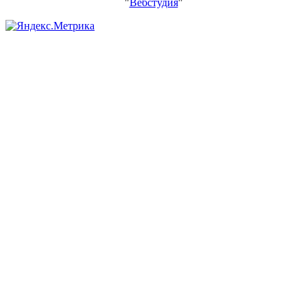
"
Вебстудия
"