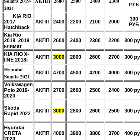
Solaris 2019-
AКПП
2600
2500
2400
2300
РУБ
2021
KIA RIO
300
2017
АКПП
2400
2200
2100
2000
РУБ
Hatchback
Kia Rio
2018 -2019
АКПП
2600
2400
2300
2200
300 р
климат
KIА RIO X-
АКПП
3000
2800
2600
2700
300 р
lINE 2018г
Hyundai
АКПП
4700
4500
4200
4000
300
р
Sonata 2021
Volkswagen
Polo 2019-
АКПП
2700
2600
2500
2400
300 р
2020
Skoda
АКПП
3000
2800
2600
2500
300 р
Rapid 2022
Hyundai
CRETA
АКПП
4000
3900
3800
3700
400 р
2020