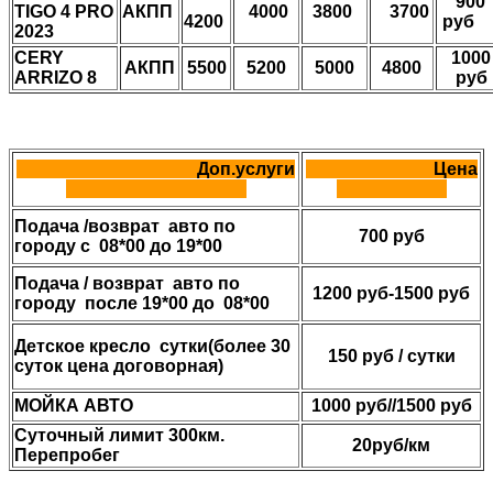
90
TIGO 4 PRO
АКПП
4000
3800
3700
4200
руб
2023
CERY
1000
AКПП
5500
5200
5000
4800
ARRIZO 8
руб
Доп.услуги
Цена
Подача /возврат авто по
700 руб
городу с 08*00 до 19*00
Подача / возврат авто по
1200 руб-1500 руб
городу после 19*00 до 08*00
Детское кресло сутки(более 30
150 руб / сутки
суток цена договорная)
МОЙКА АВТО
1000 руб//1500 руб
Суточный лимит 300км.
20руб/км
Перепробег