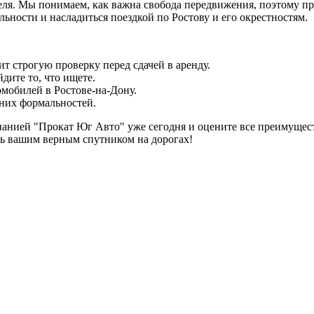
ля. Мы понимаем, как важна свобода передвижения, поэтому про
ьности и насладиться поездкой по Ростову и его окрестностям.
т строгую проверку перед сдачей в аренду.
дите то, что ищете.
омобилей в Ростове-на-Дону.
шних формальностей.
анией "Прокат Юг Авто" уже сегодня и оцените все преимуществ
ть вашим верным спутником на дорогах!